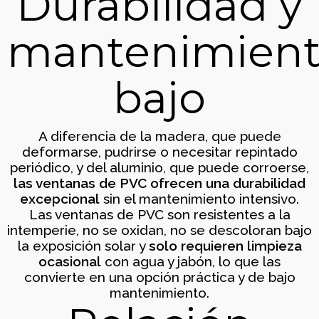
Durabilidad y
Cambio de ventanas con
mantenimien
fachada curva
Ventanas
bajo
A diferencia de la madera, que puede
deformarse, pudrirse o necesitar repintado
periódico, y del aluminio, que puede corroerse,
las ventanas de PVC ofrecen una durabilidad
excepcional
sin el mantenimiento intensivo.
Las ventanas de PVC son resistentes a la
Cerramiento de ático en
intemperie, no se oxidan, no se descoloran bajo
Arcosur, Zaragoza
la exposición solar y
solo requieren limpieza
Cerramientos, Techos
ocasional
con agua y jabón, lo que las
convierte en una opción práctica y de bajo
mantenimiento.