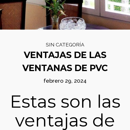
CÓMO ELEGIR EL
ABRIL
CERRAMIENTO PERFECTO
2024
PARA TI
29
VENTAJAS DE LAS
FEBRERO
VENTANAS DE PVC
SIN CATEGORÍA
2024
VENTAJAS DE LAS
VENTANAS DE PVC
21
CERRAMIENTOS EN PVC:
ENERO
febrero 29, 2024
INNOVACIÓN Y ESTILO
2024
Estas son las
1
VENTANAS EFICIENTES
ventajas de
DICIEMBRE
PARA EL INVIERNO
2023