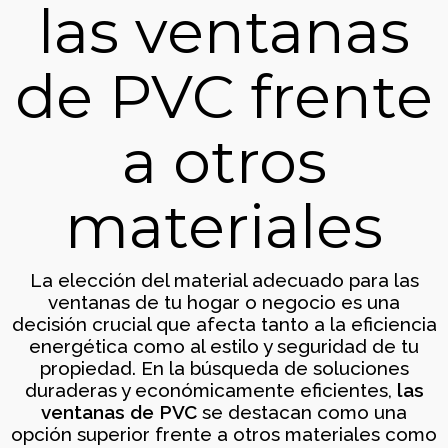
las ventanas
29
¿VENTANA DE PVC O
SEPTIEMBRE
de PVC frente
ALUMINIO?
2023
a otros
materiales
La elección del material adecuado para las
ventanas de tu hogar o negocio es una
decisión crucial que afecta tanto a la eficiencia
energética como al estilo y seguridad de tu
propiedad. En la búsqueda de soluciones
Cerramiento de jardín en
vivienda unifamiliar
duraderas y económicamente eficientes,
las
Cerramientos
ventanas de PVC
se destacan como una
opción superior frente a otros materiales como