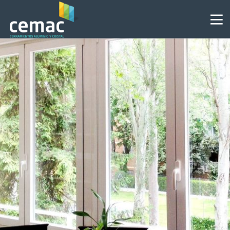
2
MOSQUITERAS PARA
JUNIO
VENTANA, UNA NECESIDAD
2024
PROPIA DEL VERANO.
8
POR QUÉ INSTALAR UN
MAYO
CERRAMIENTO DE TERRAZA
2024
12