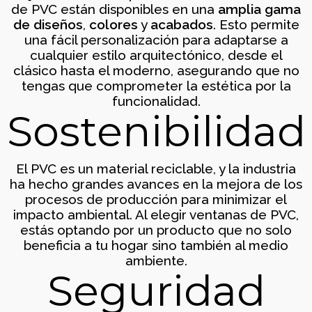
de PVC están disponibles en una
amplia gama
de diseños
,
colores
y
acabados
. Esto permite
una fácil personalización para adaptarse a
cualquier estilo arquitectónico, desde el
Cerramiento terraza en
clásico hasta el moderno, asegurando que no
Tardienta, Huesca
tengas que comprometer la estética por la
Cerramientos
funcionalidad.
Sostenibilidad
El PVC es un material reciclable, y la industria
ha hecho grandes avances en la mejora de los
procesos de producción para minimizar el
impacto ambiental. Al elegir ventanas de PVC,
estás optando por un producto que no solo
beneficia a tu hogar sino también al medio
Cerramiento terraza en Parque
ambiente.
Venecia, Zaragoza
Seguridad
Cerramientos