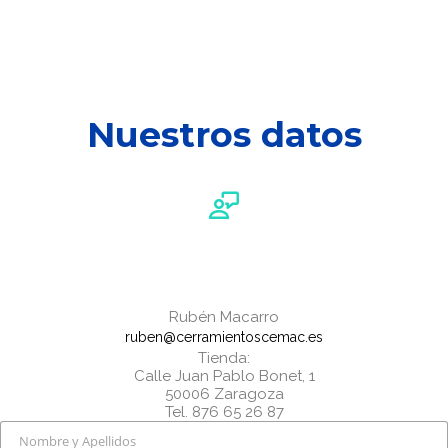
SEPTIEMBRE
2023
¿VENTANA DE
PVC O
ALUMINIO?
Nuestros datos
Cerramiento de jardín en
Rubén Macarro
vivienda unifamiliar
ruben@cerramientoscemac.es
Cerramientos
Tienda:
Calle Juan Pablo Bonet, 1
50006 Zaragoza
Tel. 876 65 26 87