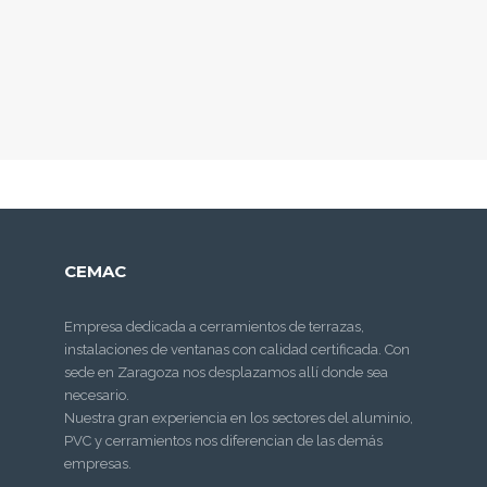
Puerta de entrada, Escatrón
Accesorios
CEMAC
Empresa dedicada a cerramientos de terrazas,
instalaciones de ventanas con calidad certificada. Con
sede en Zaragoza nos desplazamos allí donde sea
necesario.
Cerramiento con techo
Nuestra gran experiencia en los sectores del aluminio,
autoportante en Arcosur,
Zaragoza
PVC y cerramientos nos diferencian de las demás
Techos
empresas.