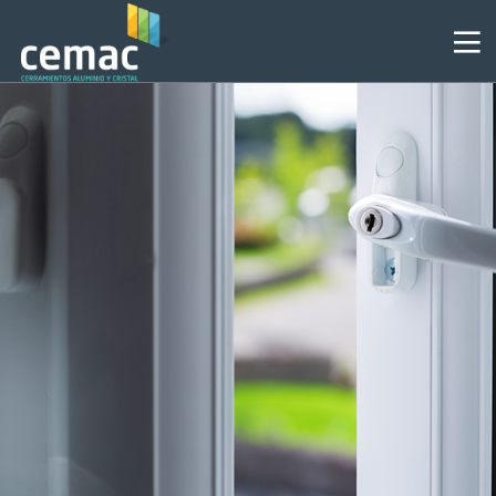
2
MOSQUITERAS PARA
JUNIO
VENTANA, UNA NECESIDAD
2024
PROPIA DEL VERANO.
8
POR QUÉ INSTALAR UN
MAYO
CERRAMIENTO DE TERRAZA
2024
12