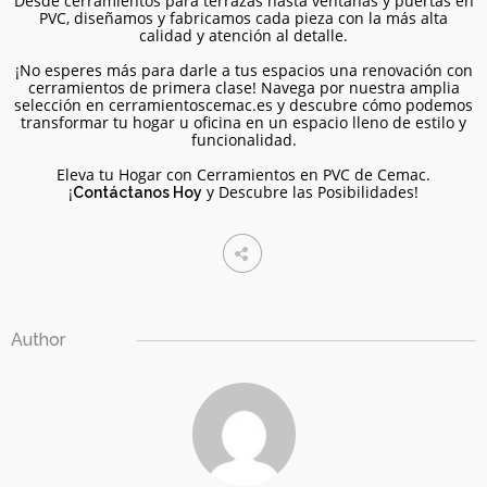
Desde cerramientos para terrazas hasta ventanas y puertas en
PVC, diseñamos y fabricamos cada pieza con la más alta
Cambio de ventanas con
calidad y atención al detalle.
fachada curva
¡No esperes más para darle a tus espacios una renovación con
Ventanas
cerramientos de primera clase! Navega por nuestra amplia
selección en cerramientoscemac.es y descubre cómo podemos
transformar tu hogar u oficina en un espacio lleno de estilo y
funcionalidad.
Eleva tu Hogar con Cerramientos en PVC de Cemac.
¡
y Descubre las Posibilidades!
Contáctanos Hoy
Author
Cerramiento de ático en
Arcosur, Zaragoza
Cerramientos, Techos