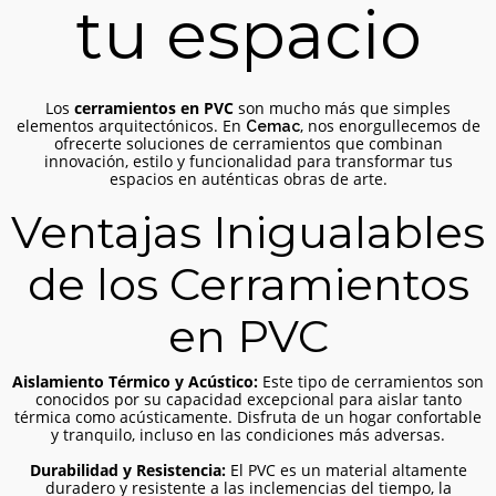
tu espacio
29
¿VENTANA DE PVC O
SEPTIEMBRE
ALUMINIO?
2023
Los
cerramientos en PVC
son mucho más que simples
elementos arquitectónicos. En
, nos enorgullecemos de
Cemac
ofrecerte soluciones de cerramientos que combinan
innovación, estilo y funcionalidad para transformar tus
espacios en auténticas obras de arte.
Ventajas Inigualables
de los Cerramientos
en PVC
Aislamiento Térmico y Acústico:
Este tipo de cerramientos son
conocidos por su capacidad excepcional para aislar tanto
Cerramiento de jardín en
térmica como acústicamente. Disfruta de un hogar confortable
vivienda unifamiliar
y tranquilo, incluso en las condiciones más adversas.
Cerramientos
Durabilidad y Resistencia:
El PVC es un material altamente
duradero y resistente a las inclemencias del tiempo, la